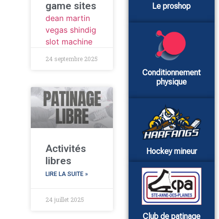
game sites
Le proshop
dean martin
vegas shindig
slot machine
24 septembre 2025
Conditionnement
physique
Activités
Hockey mineur
libres
LIRE LA SUITE »
24 juillet 2025
Club de patinage