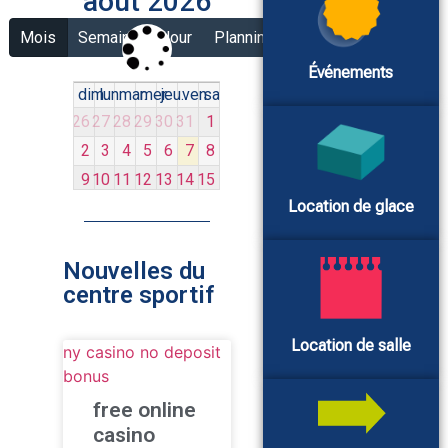
août 2026
Mois
Semaine
Jour
Planning
Événements
dim.
lun.
mar.
mer.
jeu.
ven.
sam.
26
27
28
29
30
31
1
2
3
4
5
6
7
8
9
10
11
12
13
14
15
Location de glace
16
17
18
19
20
21
22
23
24
25
26
27
28
29
Nouvelles du
30
31
1
2
3
4
5
centre sportif
Location de salle
ny casino no deposit
bonus
free online
casino