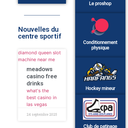
Le proshop
Nouvelles du
centre sportif
Conditionnement
physique
diamond queen slot
machine near me
meadows
casino free
drinks
Hockey mineur
what's the
best casino in
las vegas
24 septembre 2025
Club de patinage