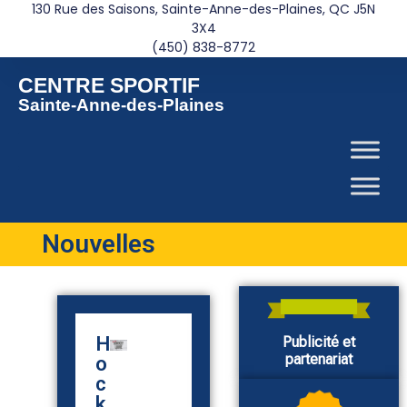
130 Rue des Saisons, Sainte-Anne-des-Plaines, QC J5N
3X4
(450) 838-8772
CENTRE SPORTIF
Sainte-Anne-des-Plaines
Nouvelles
H
A
C
Publicité et
partenariat
o
c
a
c
ti
l
k
v
e