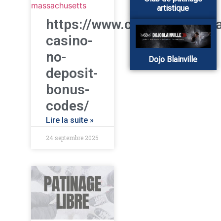
massachusetts
artistique
https://www.centresportif
casino-
no-
Dojo Blainville
deposit-
bonus-
codes/
Lire la suite »
24 septembre 2025