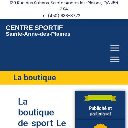
130 Rue des Saisons, Sainte-Anne-des-Plaines, QC J5N
3X4
(450) 838-8772
CENTRE SPORTIF
Sainte-Anne-des-Plaines
La boutique
La
Publicité et
boutique
partenariat
de sport Le